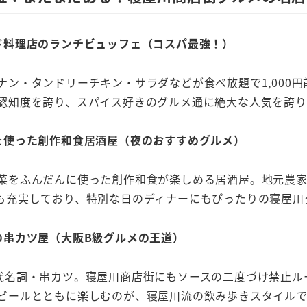
ド料理店のランチビュッフェ（コスパ最強！）
ナン・タンドリーチキン・サラダなどが食べ放題で1,000
認知度を誇り、スパイス好きのグルメ通に絶大な人気を誇り
を使った創作和食居酒屋（夜のおすすめグルメ）
菜をふんだんに使った創作和食が楽しめる居酒屋。地元農
も充実しており、特別な日のディナーにもぴったりの寝屋川
の串カツ屋（大阪B
級グルメの王道）
代名詞・串カツ。寝屋川商店街にもソースの二度づけ禁止ル
ビールとともに楽しむのが、寝屋川流の飲み歩きスタイルで