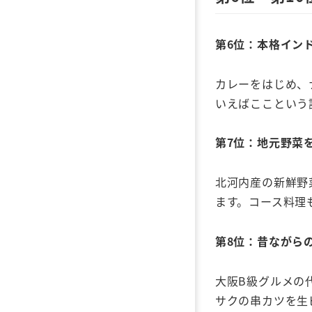
第6
位：本格イン
カレーをはじめ、
いえばここという
第7
位：地元野菜
北河内産の新鮮野
ます。コース料理
第8
位：昔ながら
大阪B級グルメの
サクの串カツを生