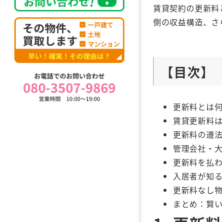
賃貸契約の更新料
側の収益構造、さ
【目次】
更新料とは
賃貸更新料
更新料の遵
管理会社・
更新料を払
入居者が知
更新料なし
まとめ：賢